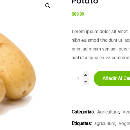
Potato
$
89.99
Lorem ipsum dolor sit amet,
nibh euismod tincidunt ut lao
enim ad minim veniam, quis n
nisl ut aliquip ex ea commod
Añadir Al Car
Categorías:
Agriculture
,
Veg
Etiquetas:
agriculture
,
vege